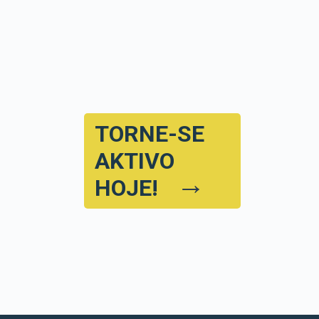
TORNE-SE
AKTIVO
→
HOJE!